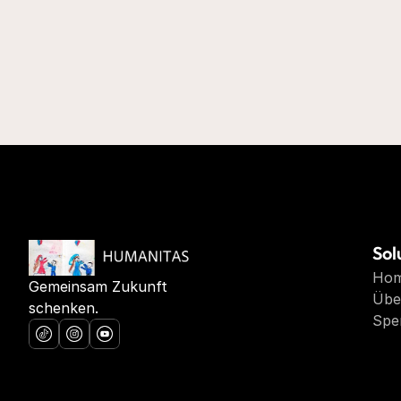
Sol
Ho
Gemeinsam Zukunft 
Übe
schenken.
Spe