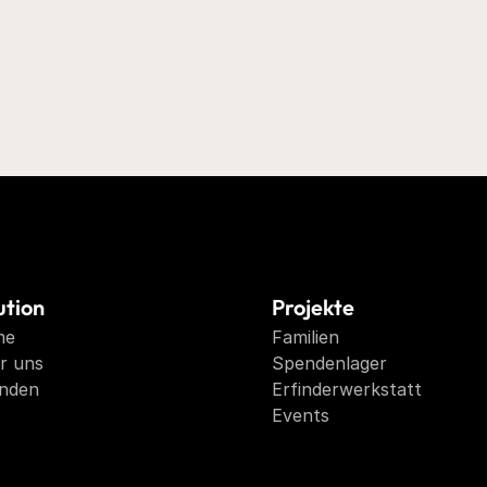
ution
Projekte
me
Familien
r uns
Spendenlager
nden
Erfinderwerkstatt
Events 